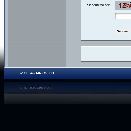
Sicherheitscode
© Th. Wächtler GmbH