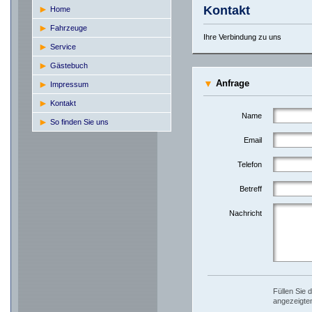
Kontakt
Home
Fahrzeuge
Ihre Verbindung zu uns
Service
Gästebuch
▼
Anfrage
Impressum
Kontakt
Name
So finden Sie uns
Email
Telefon
Betreff
Nachricht
Füllen Sie 
angezeigten